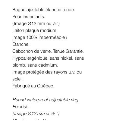
Bague ajustable étanche ronde.
Pour les enfants.
(Image Ø12 mm ou ½’’)
Laiton plaqué rhodium
Image 100% imperméable /
Étanche.
Cabochon de verre. Tenue Garantie.
Hypoallergénique, sans nickel, sans
plomb, sans cadmium.
Image protégée des rayons u.v. du
soleil.
Fabriqué au Québec.
Round waterproof adjustable ring.
For kids.
(Image Ø12 mm or ½ '')
Rhodium plated brass
100% waterproof picture.
Glass cabochon. Sustainability is