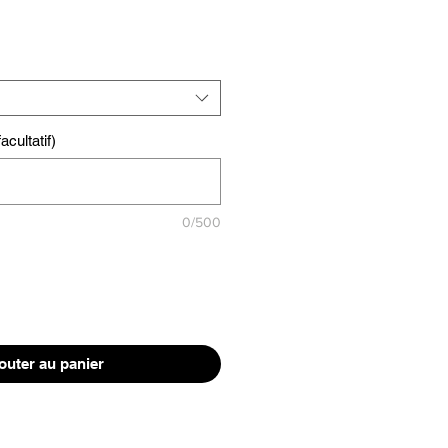
cultatif)
0/500
outer au panier