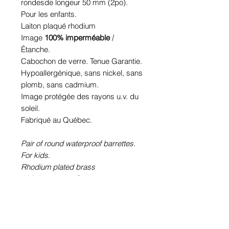
rondesde longeur 50 mm (2po).
Pour les enfants.
Laiton plaqué rhodium
Image
100% imperméable
/
Étanche.
Cabochon de verre. Tenue Garantie.
Hypoallergénique, sans nickel, sans
plomb, sans cadmium.
Image protégée des rayons u.v. du
soleil.
Fabriqué au Québec.
Pair of round waterproof barrettes.
For kids.
Rhodium plated brass
100% waterproof
picture.
Glass cabochon. Sustainability is
guaranteed.
Hypoallergenic, nickel free, lead
free, cadmium free.