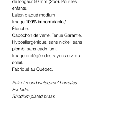
de longeur 50 mm (2po). Pour les
enfants.
Laiton plaqué rhodium
Image
100% imperméable
/
Étanche.
Cabochon de verre. Tenue Garantie.
Hypoallergénique, sans nickel, sans
plomb, sans cadmium.
Image protégée des rayons u.v. du
soleil.
Fabriqué au Québec.
Pair of round waterproof barrettes.
For kids.
Rhodium plated brass
100% waterproof
picture.
Glass cabochon. Sustainability is
guaranteed.
Hypoallergenic, nickel free, lead
free, cadmium free.