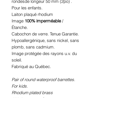
rondesde longeur 50 mm (2po) .
Pour les enfants.
Laiton plaqué rhodium
Image
100% imperméable
/
Étanche.
Cabochon de verre. Tenue Garantie.
Hypoallergénique, sans nickel, sans
plomb, sans cadmium.
Image protégée des rayons u.v. du
soleil.
Fabriqué au Québec.
Pair of round waterproof barrettes.
For kids.
Rhodium plated brass
100% waterproof
picture.
Glass cabochon. Sustainability is
guaranteed.
Hypoallergenic, nickel free, lead
free, cadmium free.