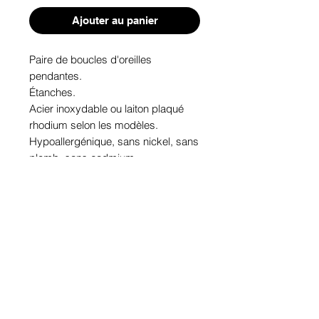
Ajouter au panier
Paire de boucles d'oreilles 
pendantes. 
Étanches.
Acier inoxydable ou laiton plaqué 
rhodium selon les modèles.
Hypoallergénique, sans nickel, sans 
plomb, sans cadmium.
Image protégée des rayons u.v. du 
soleil.
Fabriqué au Québec.
Informations!
Pour visualiser les tailles d'articles,
les différents modèles ou leurs