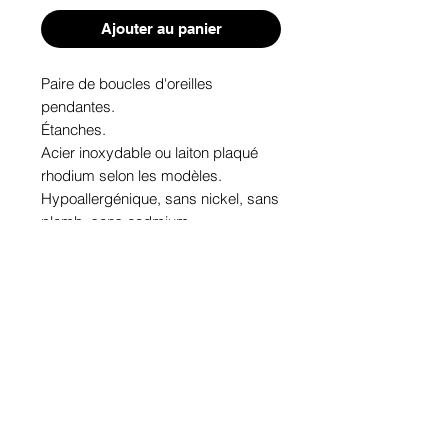
Ajouter au panier
Paire de boucles d'oreilles 
pendantes. 
Étanches.
Acier inoxydable ou laiton plaqué 
rhodium selon les modèles.
Hypoallergénique, sans nickel, sans 
plomb, sans cadmium.
Image protégée des rayons u.v. du 
soleil.
Fabriqué au Québec.
Informations!
Pour visualiser les tailles d'articles,
les différents modèles ou leurs