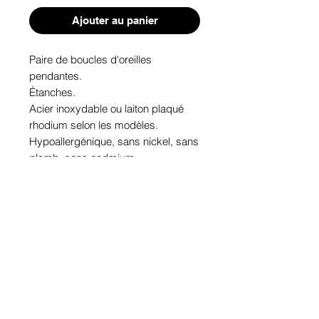
Ajouter au panier
Paire de boucles d'oreilles 
pendantes. 

Étanches.

Acier inoxydable ou laiton plaqué 
rhodium selon les modèles.

Hypoallergénique, sans nickel, sans 
plomb, sans cadmium.

Image protégée des rayons u.v. du 
soleil.

Fabriqué au Québec.
Informations!
Pour visualiser les tailles d'articles,
les différents modèles ou leurs