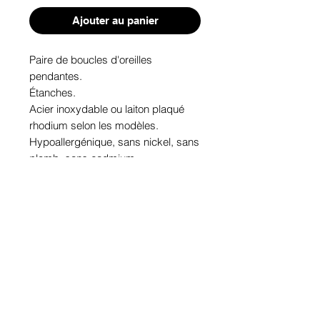
Ajouter au panier
Paire de boucles d'oreilles 
pendantes. 
Étanches.
Acier inoxydable ou laiton plaqué 
rhodium selon les modèles.
Hypoallergénique, sans nickel, sans 
plomb, sans cadmium.
Image protégée des rayons u.v. du 
soleil.
Fabriqué au Québec.
Informations!
Pour visualiser les tailles d'articles,
les différents modèles ou leurs