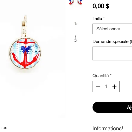
Prix
0,00 $
Taille
*
Sélectionner
Demande spéciale (fa
Quantité
*
Aj
tes. 

Informations!