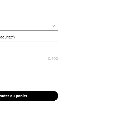
cultatif)
0/500
outer au panier