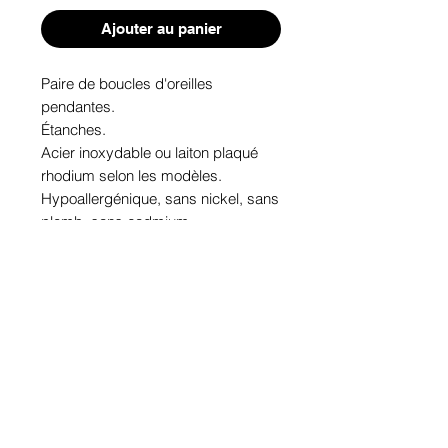
Ajouter au panier
Paire de boucles d'oreilles 
pendantes. 

Étanches.

Acier inoxydable ou laiton plaqué 
rhodium selon les modèles.

Hypoallergénique, sans nickel, sans 
plomb, sans cadmium.

Image protégée des rayons u.v. du 
soleil.

Fabriqué au Québec.
Informations!
Pour visualiser les tailles d'articles,
les différents modèles ou leurs