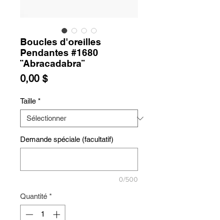
Boucles d'oreilles
Pendantes #1680
¨Abracadabra¨
Prix
0,00 $
Taille
*
Demande spéciale (facultatif)
0/500
Quantité
*