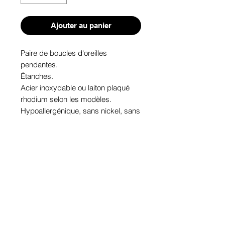
Ajouter au panier
Paire de boucles d'oreilles 
pendantes. 

Étanches.

Acier inoxydable ou laiton plaqué 
rhodium selon les modèles.

Hypoallergénique, sans nickel, sans 
plomb, sans cadmium.

Image protégée des rayons u.v. du 
soleil.

Fabriqué au Québec.
Informations!
Pour visualiser les tailles d'articles,