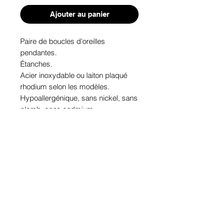
Ajouter au panier
Paire de boucles d'oreilles 
pendantes. 

Étanches.

Acier inoxydable ou laiton plaqué 
rhodium selon les modèles.

Hypoallergénique, sans nickel, sans 
plomb, sans cadmium.

Image protégée des rayons u.v. du 
soleil.

Fabriqué au Québec.
Informations!
Pour visualiser les tailles d'articles,
les différents modèles ou leurs