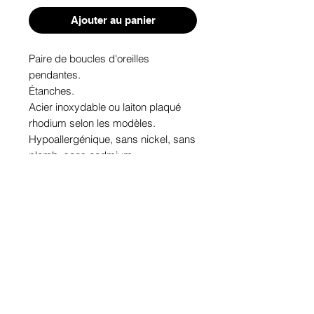
Ajouter au panier
Paire de boucles d'oreilles 
pendantes. 

Étanches.

Acier inoxydable ou laiton plaqué 
rhodium selon les modèles.

Hypoallergénique, sans nickel, sans 
plomb, sans cadmium.

Image protégée des rayons u.v. du 
soleil.

Fabriqué au Québec.
Informations!
Pour visualiser les tailles d'articles,
les différents modèles ou leurs