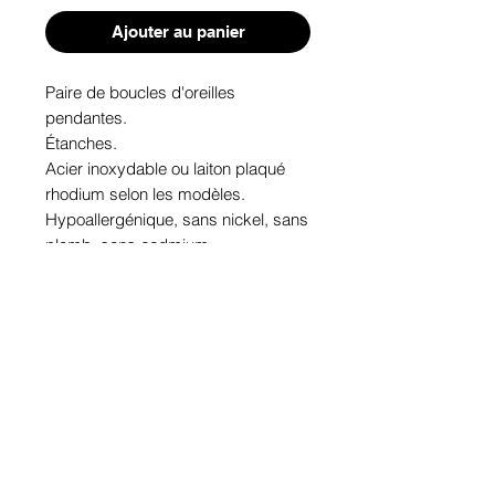
Ajouter au panier
Paire de boucles d'oreilles 
pendantes. 

Étanches.

Acier inoxydable ou laiton plaqué 
rhodium selon les modèles.

Hypoallergénique, sans nickel, sans 
plomb, sans cadmium.

Image protégée des rayons u.v. du 
soleil.

Fabriqué au Québec.
Informations!
Pour visualiser les tailles d'articles,
les différents modèles ou leurs