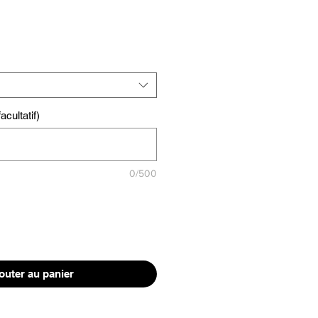
cultatif)
0/500
outer au panier