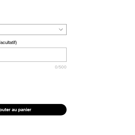
cultatif)
0/500
outer au panier