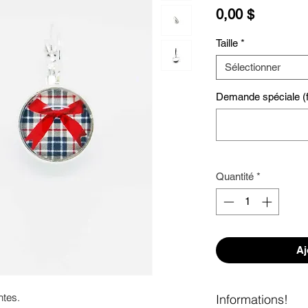
Prix
0,00 $
Taille
*
Sélectionner
Demande spéciale (fa
Quantité
*
Aj
tes. 

Informations!