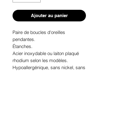
Ajouter au panier
Paire de boucles d'oreilles 
pendantes. 

Étanches.

Acier inoxydable ou laiton plaqué 
rhodium selon les modèles.

Hypoallergénique, sans nickel, sans 
plomb, sans cadmium.

Image protégée des rayons u.v. du 
soleil.

Fabriqué au Québec.
Informations!
Pour visualiser les tailles d'articles,