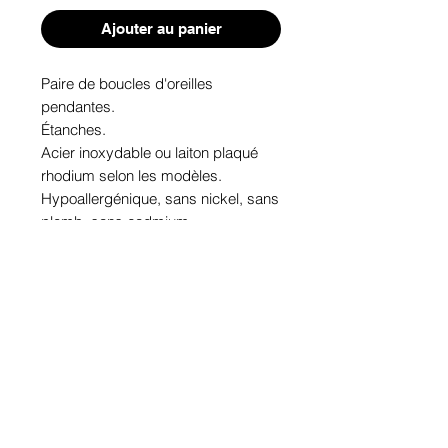
Ajouter au panier
Paire de boucles d'oreilles 
pendantes. 

Étanches.

Acier inoxydable ou laiton plaqué 
rhodium selon les modèles.

Hypoallergénique, sans nickel, sans 
plomb, sans cadmium.

Image protégée des rayons u.v. du 
soleil.

Fabriqué au Québec.
Informations!
Pour visualiser les tailles d'articles,
les différents modèles ou leurs