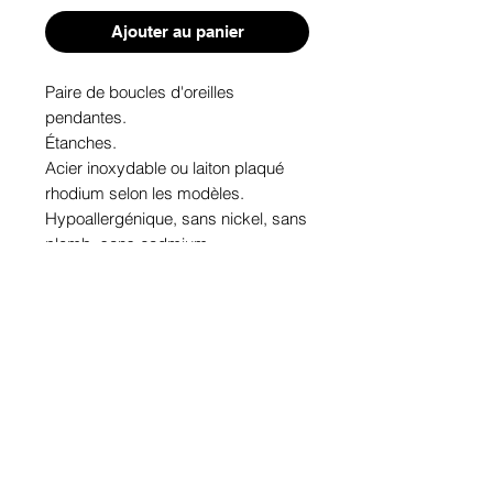
Ajouter au panier
Paire de boucles d'oreilles 
pendantes. 

Étanches.

Acier inoxydable ou laiton plaqué 
rhodium selon les modèles.

Hypoallergénique, sans nickel, sans 
plomb, sans cadmium.

Image protégée des rayons u.v. du 
soleil.

Fabriqué au Québec.
Informations!
Pour visualiser les tailles d'articles,
les différents modèles ou leurs