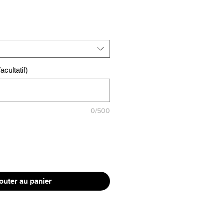
cultatif)
0/500
outer au panier