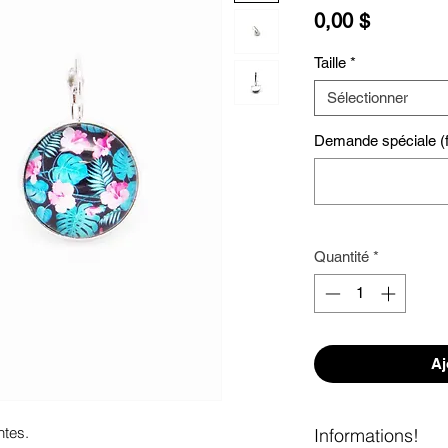
Prix
0,00 $
Taille
*
Sélectionner
Demande spéciale (fa
Quantité
*
Aj
ntes. 
Informations!