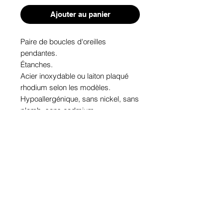
Ajouter au panier
Paire de boucles d'oreilles 
pendantes. 
Étanches.
Acier inoxydable ou laiton plaqué 
rhodium selon les modèles.
Hypoallergénique, sans nickel, sans 
plomb, sans cadmium.
Image protégée des rayons u.v. du 
soleil.
Fabriqué au Québec.
Informations!
Pour visualiser les tailles d'articles,
les différents modèles ou leurs