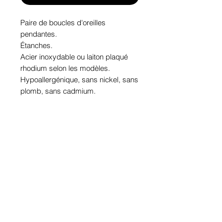
Paire de boucles d'oreilles 
pendantes. 
Étanches.
Acier inoxydable ou laiton plaqué 
rhodium selon les modèles.
Hypoallergénique, sans nickel, sans 
plomb, sans cadmium.
Image protégée des rayons u.v. du 
soleil.
Fabriqué au Québec.
Informations!
Pour visualiser les tailles d'articles,
les différents modèles ou leurs
options, appuyez sur le bouton
Infos
.