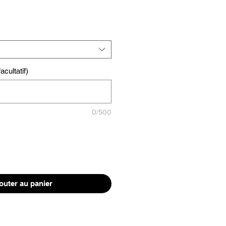
cultatif)
0/500
outer au panier