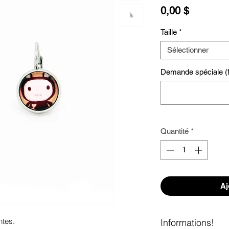
Prix
0,00 $
Taille
*
Sélectionner
Demande spéciale (fa
Quantité
*
Aj
tes. 

Informations!