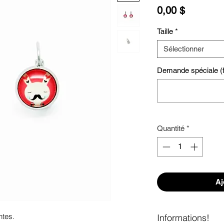
Prix
0,00 $
Taille
*
Sélectionner
Demande spéciale (fa
Quantité
*
Aj
tes. 

Informations!