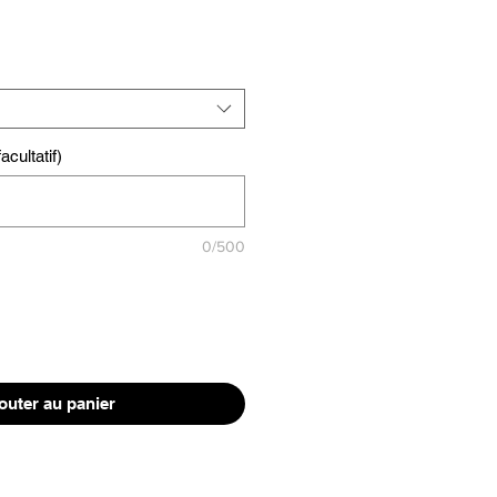
cultatif)
0/500
outer au panier