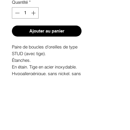
Quantité
*
Ajouter au panier
Paire de boucles d'oreilles de type 
STUD (avec tige). 
Étanches.
En étain. Tige en acier inoxydable.
Hypoallergénique, sans nickel, sans 
plomb, sans cadmium.
Image protégée des rayons u.v. du 
soleil.
Fabriqué au Québec.
Informations!