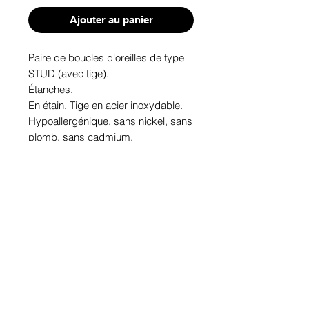
Ajouter au panier
Paire de boucles d'oreilles de type 
STUD (avec tige). 
Étanches.
En étain. Tige en acier inoxydable.
Hypoallergénique, sans nickel, sans 
plomb, sans cadmium.
Image protégée des rayons u.v. du 
soleil.
Fabriqué au Québec.
Informations!
Pour visualiser les tailles d'articles,
les différents modèles ou leurs
options, appuyez sur le bouton