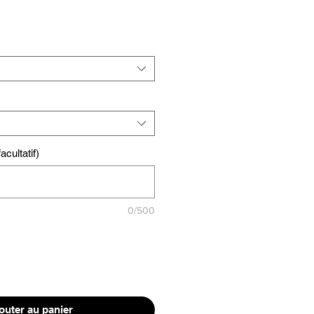
cultatif)
0/500
outer au panier