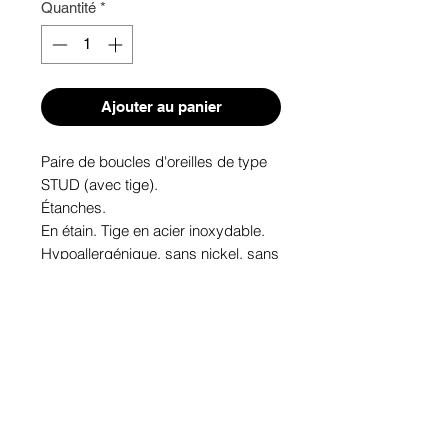
Quantité
*
Ajouter au panier
Paire de boucles d'oreilles de type 
STUD (avec tige). 

Étanches.

En étain. Tige en acier inoxydable.

Hypoallergénique, sans nickel, sans 
plomb, sans cadmium.

Image protégée des rayons u.v. du 
soleil.

Fabriqué au Québec.
Informations!