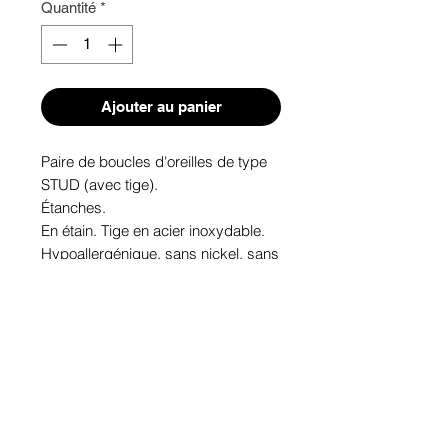
Quantité
*
Ajouter au panier
Paire de boucles d'oreilles de type 
STUD (avec tige). 

Étanches.

En étain. Tige en acier inoxydable.

Hypoallergénique, sans nickel, sans 
plomb, sans cadmium.

Image protégée des rayons u.v. du 
soleil.

Fabriqué au Québec.
Informations!