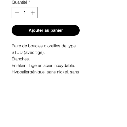
Quantité
*
Ajouter au panier
Paire de boucles d'oreilles de type 
STUD (avec tige). 

Étanches.

En étain. Tige en acier inoxydable.

Hypoallergénique, sans nickel, sans 
plomb, sans cadmium.

Image protégée des rayons u.v. du 
soleil.

Fabriqué au Québec.
Informations!