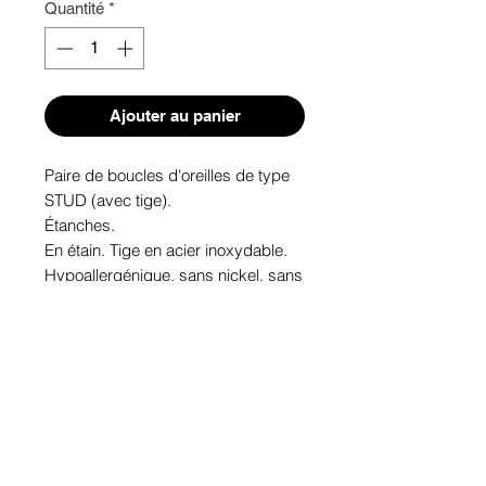
Quantité
*
Ajouter au panier
Paire de boucles d'oreilles de type 
STUD (avec tige). 
Étanches.
En étain. Tige en acier inoxydable.
Hypoallergénique, sans nickel, sans 
plomb, sans cadmium.
Image protégée des rayons u.v. du 
soleil.
Fabriqué au Québec.
Informations!