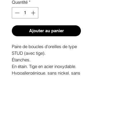
Quantité
*
Ajouter au panier
Paire de boucles d'oreilles de type 
STUD (avec tige). 
Étanches.
En étain. Tige en acier inoxydable.
Hypoallergénique, sans nickel, sans 
plomb, sans cadmium.
Image protégée des rayons u.v. du 
soleil.
Fabriqué au Québec.
Informations!