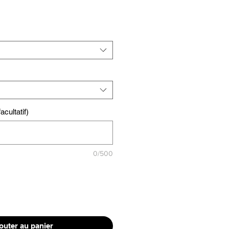
cultatif)
0/500
outer au panier