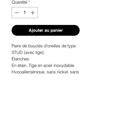
Quantité
*
Ajouter au panier
Paire de boucles d'oreilles de type 
STUD (avec tige). 
Étanches.
En étain. Tige en acier inoxydable.
Hypoallergénique, sans nickel, sans 
plomb, sans cadmium.
Image protégée des rayons u.v. du 
soleil.
Fabriqué au Québec.
Informations!