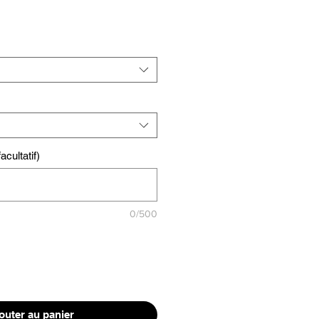
cultatif)
0/500
outer au panier