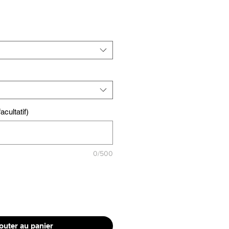
cultatif)
0/500
outer au panier