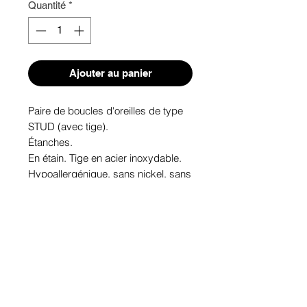
Quantité
*
Ajouter au panier
Paire de boucles d'oreilles de type 
STUD (avec tige). 
Étanches.
En étain. Tige en acier inoxydable.
Hypoallergénique, sans nickel, sans 
plomb, sans cadmium.
Image protégée des rayons u.v. du 
soleil.
Fabriqué au Québec.
Informations!