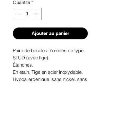
Quantité
*
Ajouter au panier
Paire de boucles d'oreilles de type 
STUD (avec tige). 

Étanches.

En étain. Tige en acier inoxydable.

Hypoallergénique, sans nickel, sans 
plomb, sans cadmium.

Image protégée des rayons u.v. du 
soleil.

Fabriqué au Québec.
Informations!