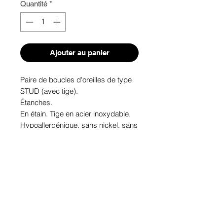
Quantité
*
Ajouter au panier
Paire de boucles d'oreilles de type 
STUD (avec tige). 
Étanches.
En étain. Tige en acier inoxydable.
Hypoallergénique, sans nickel, sans 
plomb, sans cadmium.
Image protégée des rayons u.v. du 
soleil.
Fabriqué au Québec.
Informations!