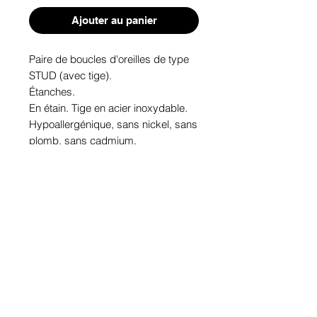
Ajouter au panier
Paire de boucles d'oreilles de type 
STUD (avec tige). 
Étanches.
En étain. Tige en acier inoxydable.
Hypoallergénique, sans nickel, sans 
plomb, sans cadmium.
Image protégée des rayons u.v. du 
soleil.
Fabriqué au Québec.
Informations!
Pour visualiser les tailles d'articles,
les différents modèles ou leurs
options, appuyez sur le bouton