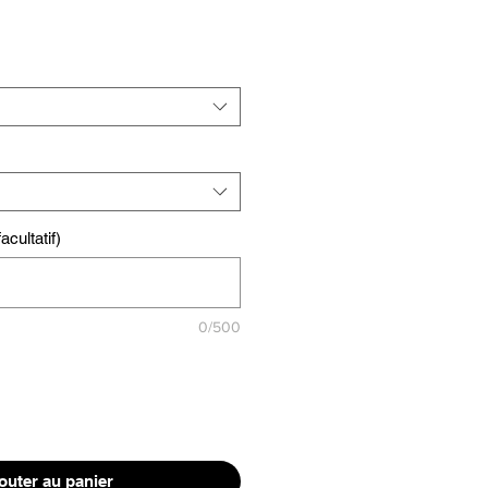
cultatif)
0/500
outer au panier