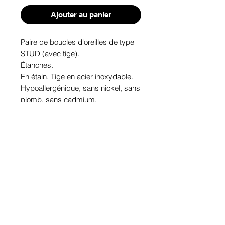
Ajouter au panier
Paire de boucles d'oreilles de type 
STUD (avec tige). 
Étanches.
En étain. Tige en acier inoxydable.
Hypoallergénique, sans nickel, sans 
plomb, sans cadmium.
Image protégée des rayons u.v. du 
soleil.
Fabriqué au Québec.
Informations!
Pour visualiser les tailles d'articles,
les différents modèles ou leurs
options, appuyez sur le bouton