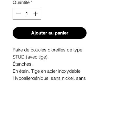
Quantité
*
Ajouter au panier
Paire de boucles d'oreilles de type 
STUD (avec tige). 
Étanches.
En étain. Tige en acier inoxydable.
Hypoallergénique, sans nickel, sans 
plomb, sans cadmium.
Image protégée des rayons u.v. du 
soleil.
Fabriqué au Québec.
Informations!