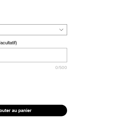
cultatif)
0/500
outer au panier