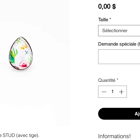
Prix
0,00 $
Taille
*
Sélectionner
Demande spéciale (fa
Quantité
*
Aj
e STUD (avec tige). 
Informations!