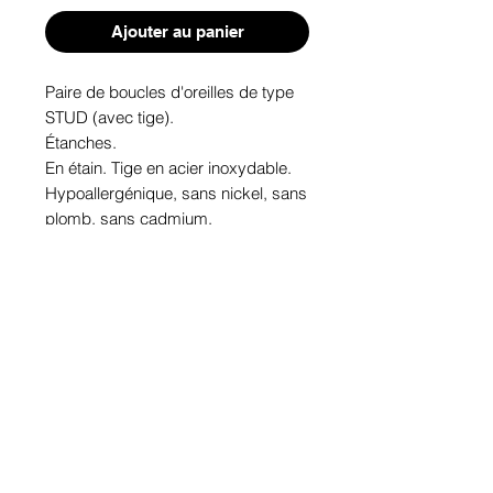
Ajouter au panier
Paire de boucles d'oreilles de type 
STUD (avec tige). 
Étanches.
En étain. Tige en acier inoxydable.
Hypoallergénique, sans nickel, sans 
plomb, sans cadmium.
Image protégée des rayons u.v. du 
soleil.
Fabriqué au Québec.
Informations!
Pour visualiser les tailles d'articles,
les différents modèles ou leurs
options, appuyez sur le bouton