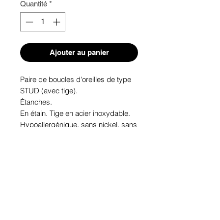
Quantité
*
Ajouter au panier
Paire de boucles d'oreilles de type 
STUD (avec tige). 
Étanches.
En étain. Tige en acier inoxydable.
Hypoallergénique, sans nickel, sans 
plomb, sans cadmium.
Image protégée des rayons u.v. du 
soleil.
Fabriqué au Québec.
Informations!