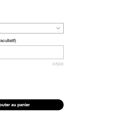
cultatif)
0/500
outer au panier