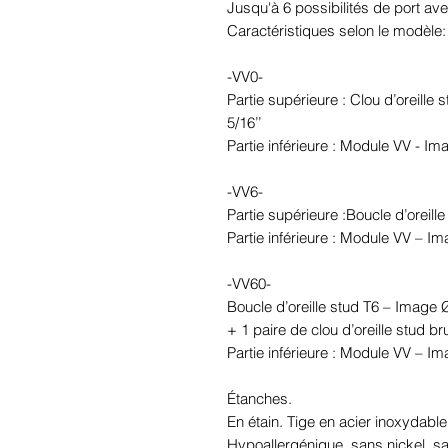
Jusqu'à 6 possibilités de port avec
Caractéristiques selon le modèle:

-VV0-

Partie supérieure : Clou d’oreille 
5/16’’

Partie inférieure : Module VV - Im
-VV6-

Partie supérieure :Boucle d’oreil
Partie inférieure : Module VV – I
-VV60-

Boucle d’oreille stud T6 – Image 
+ 1 paire de clou d’oreille stud br
Partie inférieure : Module VV – I
Étanches.

En étain. Tige en acier inoxydable.
Hypoallergénique, sans nickel, 