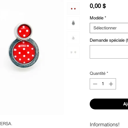
Prix
0,00 $
Modèle
*
Sélectionner
Demande spéciale (fa
Quantité
*
Aj
VERSA. 

Informations!