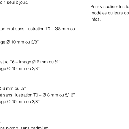
 1 seul bijoux.

Pour visualiser les ta
modèles ou leurs op
Infos
.
stud brut sans illustration T0 – Ø8 mm ou 
age Ø 10 mm ou 3/8’’

le stud T6 – Image Ø 6 mm ou ¼’’

mage Ø 10 mm ou 3/8’’

Ø 6 mm ou ¼’’

ut sans illustration T0 – Ø 8 mm ou 5/16’’

mage Ø 10 mm ou 3/8’’



sans plomb, sans cadmium.
