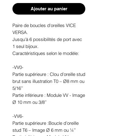
Ajouter au panier
Paire de boucles d'oreilles VICE 
VERSA. 

Jusqu'à 6 possibilités de port avec 
1 seul bijoux.

Caractéristiques selon le modèle:

-VV0-

Partie supérieure : Clou d’oreille stud 
brut sans illustration T0 – Ø8 mm ou 
5/16’’

Partie inférieure : Module VV - Image 
Ø 10 mm ou 3/8’’

-VV6-

Partie supérieure :Boucle d’oreille 
stud T6 – Image Ø 6 mm ou ¼’’
