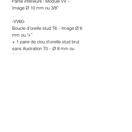
Partie inférieure : Module VV – 
Image Ø 10 mm ou 3/8’’

-VV60-

Boucle d’oreille stud T6 – Image Ø 6 
mm ou ¼’’

+ 1 paire de clou d’oreille stud brut 
sans illustration T0 – Ø 8 mm ou 
5/16’’

Partie inférieure : Module VV – 
Image Ø 10 mm ou 3/8’’

Étanches.

En étain. Tige en acier inoxydable.

Hypoallergénique, sans nickel, sans 
plomb, sans cadmium.

Image protégée des rayons u.v. du 
soleil.

Fabriqué au Québec.