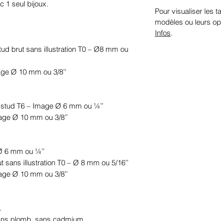
c 1 seul bijoux.
Pour visualiser les ta
modèles ou leurs op
Infos
.
stud brut sans illustration T0 – Ø8 mm ou 
mage Ø 10 mm ou 3/8’’
le stud T6 – Image Ø 6 mm ou ¼’’
mage Ø 10 mm ou 3/8’’
 Ø 6 mm ou ¼’’
ut sans illustration T0 – Ø 8 mm ou 5/16’’
mage Ø 10 mm ou 3/8’’
.
sans plomb, sans cadmium.