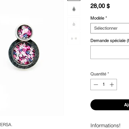
Prix
28,00 $
Modèle
*
Sélectionner
Demande spéciale (fa
Quantité
*
Aj
 VERSA. 
Informations!