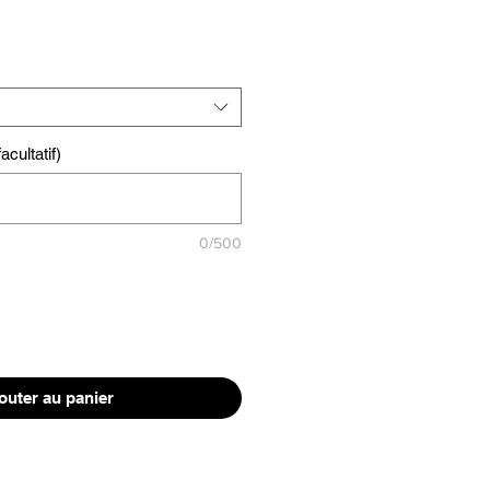
cultatif)
0/500
outer au panier