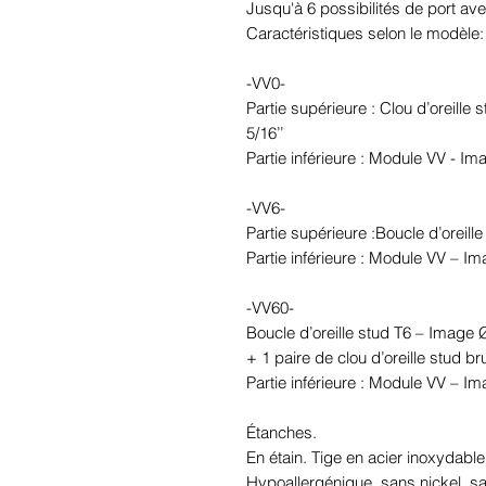
Jusqu'à 6 possibilités de port ave
Caractéristiques selon le modèle:
-VV0-
Partie supérieure : Clou d’oreille 
5/16’’
Partie inférieure : Module VV - I
-VV6-
Partie supérieure :Boucle d’oreil
Partie inférieure : Module VV – I
-VV60-
Boucle d’oreille stud T6 – Image
+ 1 paire de clou d’oreille stud br
Partie inférieure : Module VV – I
Étanches.
En étain. Tige en acier inoxydable
Hypoallergénique, sans nickel, 